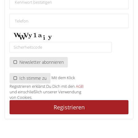
Newsletter abonnieren
Mit dem Klick
Ich stimme zu
Registrieren erklärst Du Dich mit den
AGB
und einschließlich unserer Verwendung
von Cookies.
Registrieren