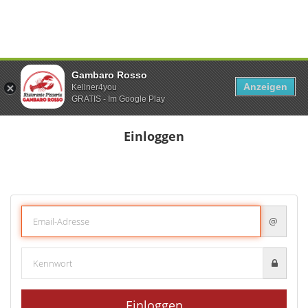
Gambaro Rosso
Anzeigen
Kellner4you
GRATIS - Im Google Play
Einloggen
@
Einloggen