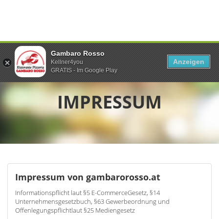
Gambaro Rosso
Anzeigen
Kellner4you
GRATIS - Im Google Play
IMPRESSUM
Impressum von gambarorosso.at
Informationspflicht laut §5 E-CommerceGesetz, §14
Unternehmensgesetzbuch, §63 Gewerbeordnung und
Offenlegungspflichtlaut §25 Mediengesetz